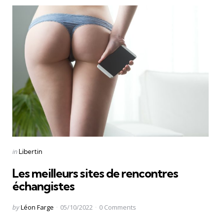
Categories
Posted
in
Libertin
in
Les meilleurs sites de rencontres
échangistes
Posted
by
Léon Farge
05/10/2022
0
Comments
by