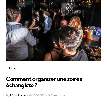
Categories
Posted
in
Libertin
in
Comment organiser une soirée
échangiste ?
Posted
by
Léon Farge
04/10/2022
0
Comments
by