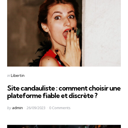
Categories
Posted
in
Libertin
in
Site candauliste : comment choisir une
plateforme fiable et discrète ?
Posted
by
admin
26/09/2023
0
Comments
by