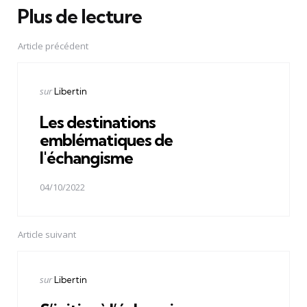
Plus de lecture
Post
navigation
Article précédent
Publié
sur
Libertin
dans
Les destinations
emblématiques de
l'échangisme
04/10/2022
Article suivant
Publié
sur
Libertin
dans